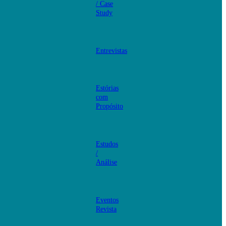
/ Case
Study
Entrevistas
Estórias
com
Propósito
Estudos
/
Análise
Eventos
Revista