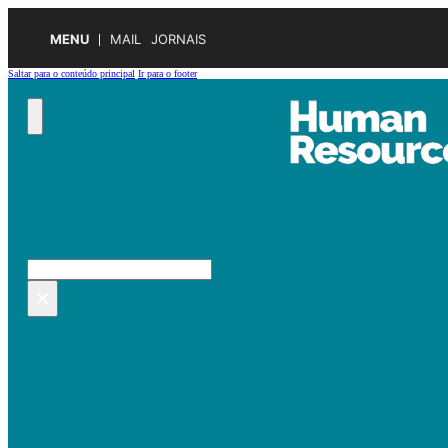
MENU
MAIL
JORNAIS
Saltar para o conteúdo principal
Ir para o footer
Pesquisar no site
Pesquisar
×