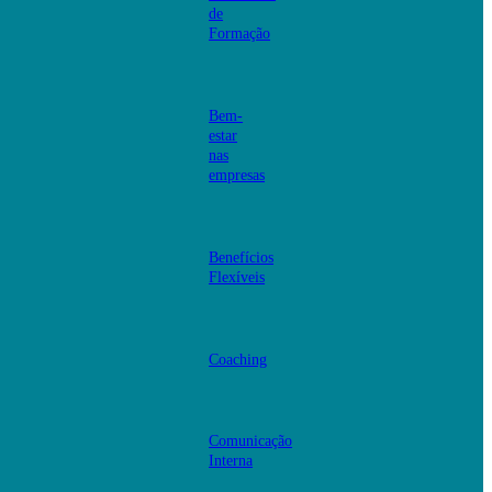
de
Formação
Bem-
estar
nas
empresas
Benefícios
Flexíveis
Coaching
Comunicação
Interna