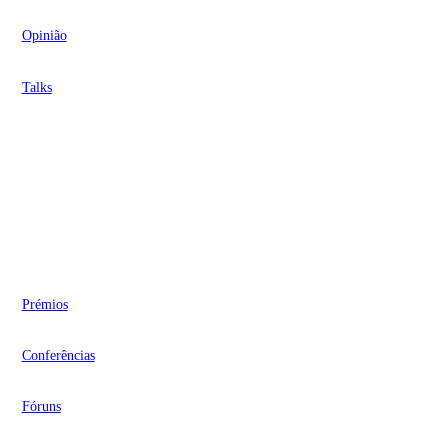
Opinião
Talks
Videocasts
Eventos
Prémios
Conferências
Fóruns