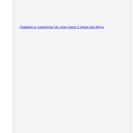
Finalmente os combustíveis vão voltar a descer. E descem dois dígitos