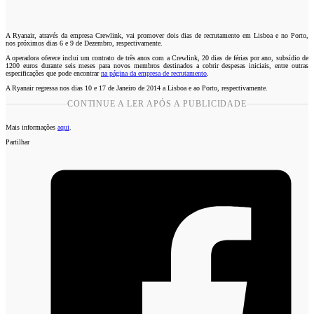
A Ryanair, através da empresa Crewlink, vai promover dois dias de recrutamento em Lisboa e no Porto,
nos próximos dias 6 e 9 de Dezembro, respectivamente.
A operadora oferece inclui um contrato de três anos com a Crewlink, 20 dias de férias por ano, subsídio de
1200 euros durante seis meses para novos membros destinados a cobrir despesas iniciais, entre outras
especificações que pode encontrar
na página da empresa de recrutamento
.
A Ryanair regressa nos dias 10 e 17 de Janeiro de 2014 a Lisboa e ao Porto, respectivamente.
CONTINUE A LER APÓS A PUBLICIDADE
Mais informações
aqui
.
Partilhar