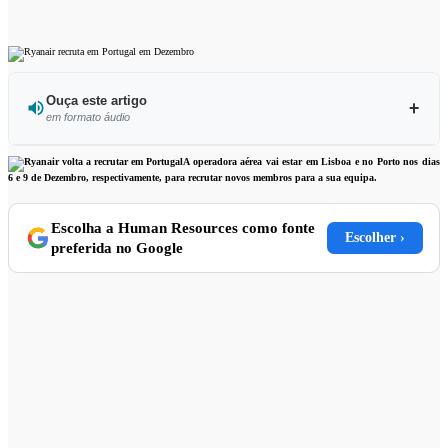
Ouça este artigo
em formato áudio
Ouvir este artigo
A operadora aérea vai estar em Lisboa e no Porto nos dias
6 e 9 de Dezembro, respectivamente, para recrutar novos membros para a sua equipa.
Escolha a Human Resources como fonte
Escolher ›
preferida no Google