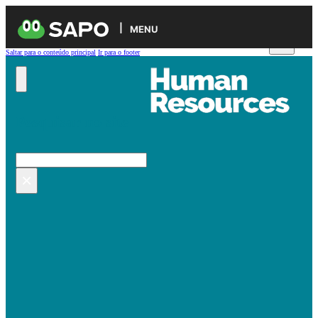
MENU
Saltar para o conteúdo principal
Ir para o footer
Pesquisar no site
Pesquisar
×