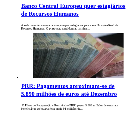
Banco Central Europeu quer estagiários
de Recursos Humanos
A sede da união monetária europeia quer estagiários para a sua Direcção-Geral de
Recursos Humanos. O prazo para candidaturas termina…
PRR: Pagamentos aproximam-se de
5.890 milhões de euros até Dezembro
O Plano de Recuperação e Resiliência (PRR) pagou 5.889 milhões de euros aos
beneficiários até quarta-feira, mais 94 milhões de…