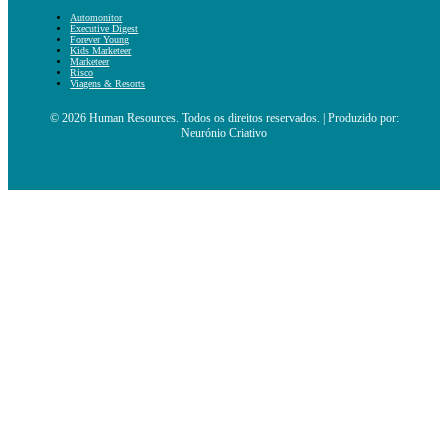
Automonitor
Executive Digest
Forever Young
Kids Marketeer
Marketeer
Risco
Viagens & Resorts
© 2026 Human Resources. Todos os direitos reservados. | Produzido por:
Neurónio Criativo