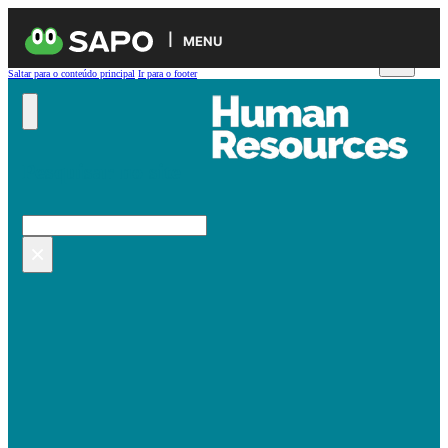
MENU
Saltar para o conteúdo principal
Ir para o footer
Pesquisar no site
Pesquisar
×