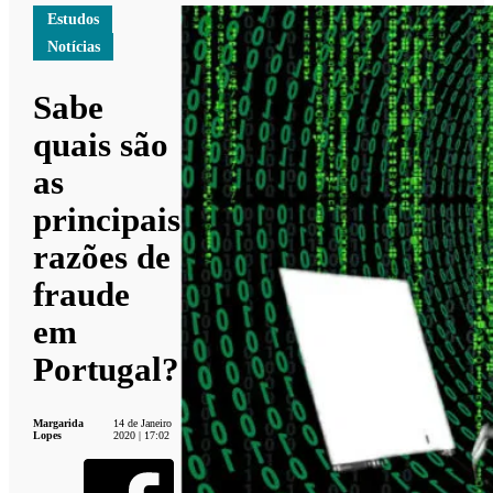
Estudos
Notícias
Sabe
quais são
as
principais
razões de
fraude
em
Portugal?
Margarida
14 de Janeiro
Lopes
2020 | 17:02