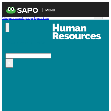
MENU
Saltar para o conteúdo principal
Ir para o footer
Pesquisar no site
Pesquisar
×