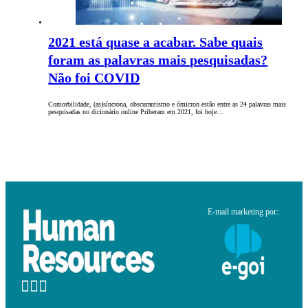
2021 está quase a acabar. Sabe quais
foram as palavras mais pesquisadas?
Não foi COVID
Comorbilidade, (as)síncrona, obscurantismo e ómicron estão entre as 24 palavras mais
pesquisadas no dicionário online Priberam em 2021, foi hoje…
E-mail marketing por: