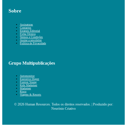
Sobre
Assinaturas
Contactos
Estatuto Editorial
Ficha Técnica
Termos e Condições
Assine a newsletter
Política de Privacidade
Grupo Multipublicações
Automonitor
Executive Digest
Forever Young
Kids Marketeer
Marketeer
Risco
Viagens & Resorts
© 2026 Human Resources. Todos os direitos reservados. | Produzido por:
Neurónio Criativo