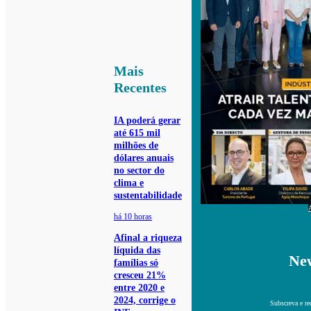
Mais
Recentes
IA poderá gerar
até 615 mil
milhões de
dólares anuais
no sector do
clima e
sustentabilidade
há 10 horas
Afinal a riqueza
líquida das
New
famílias só
cresceu 21%
entre 2020 e
2024, corrige o
Subscreva e re