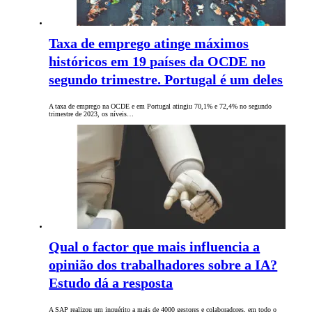
Taxa de emprego atinge máximos
históricos em 19 países da OCDE no
segundo trimestre. Portugal é um deles
A taxa de emprego na OCDE e em Portugal atingiu 70,1% e 72,4% no segundo
trimestre de 2023, os níveis…
Qual o factor que mais influencia a
opinião dos trabalhadores sobre a IA?
Estudo dá a resposta
A SAP realizou um inquérito a mais de 4000 gestores e colaboradores, em todo o