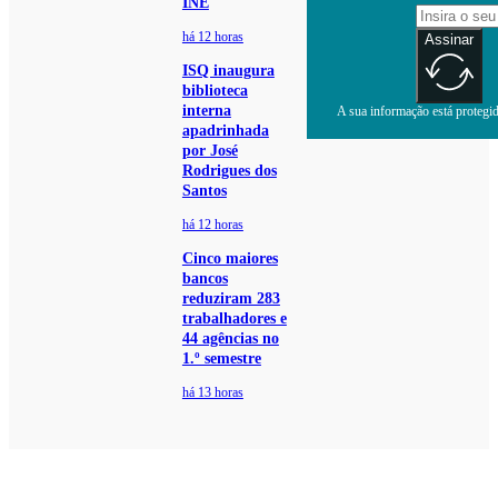
INE
há 12 horas
Assinar
ISQ inaugura
biblioteca
interna
A sua informação está protegida
apadrinhada
por José
Rodrigues dos
Santos
há 12 horas
Cinco maiores
bancos
reduziram 283
trabalhadores e
44 agências no
1.º semestre
há 13 horas