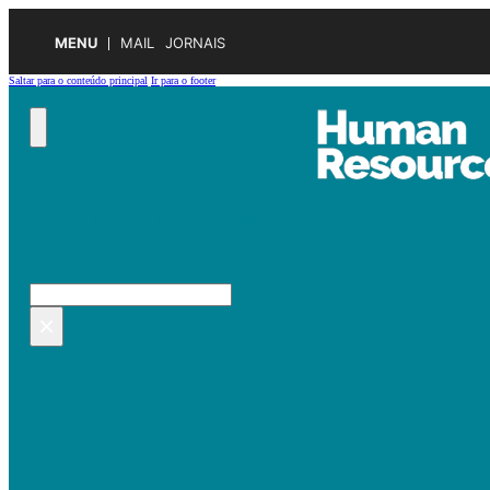
MENU
MAIL
JORNAIS
Saltar para o conteúdo principal
Ir para o footer
Pesquisar no site
Pesquisar
×