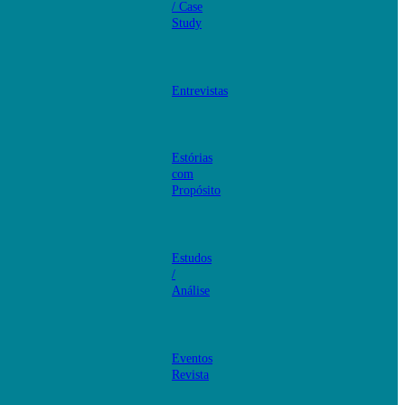
/ Case
Study
Entrevistas
Estórias
com
Propósito
Estudos
/
Análise
Eventos
Revista