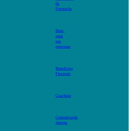
de
Formação
Bem-
estar
nas
empresas
Benefícios
Flexíveis
Coaching
Comunicação
Interna