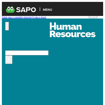
MENU
Saltar para o conteúdo principal
Ir para o footer
Pesquisar no site
Pesquisar
×