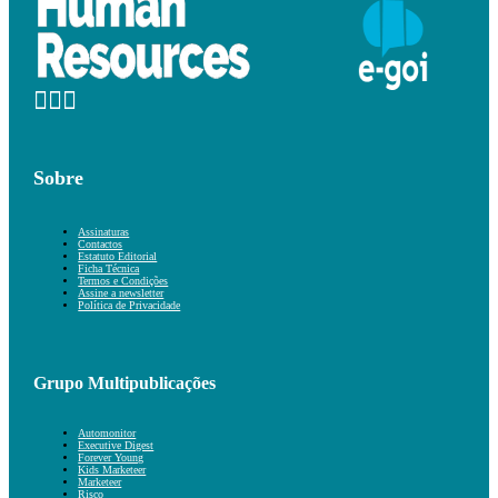
Sobre
Assinaturas
Contactos
Estatuto Editorial
Ficha Técnica
Termos e Condições
Assine a newsletter
Política de Privacidade
Grupo Multipublicações
Automonitor
Executive Digest
Forever Young
Kids Marketeer
Marketeer
Risco