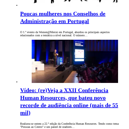
Poucas mulheres nos Conselhos de
Administração em Portugal
O 1.º evento da Women@Mercer em Portugal, abordou os principais aspectos
relacionados com a temática a nível nacional. O número…
Vídeo: (re)Veja a XXII Conferência
Human Resources, que bateu novo
recorde de audiência online (mais de 55
mil)
Realizou-se ontem a 22.ª edição da Conferência Human Resources. Tendo como tema
"Pessoas ao Centro" e um painel de oradores…