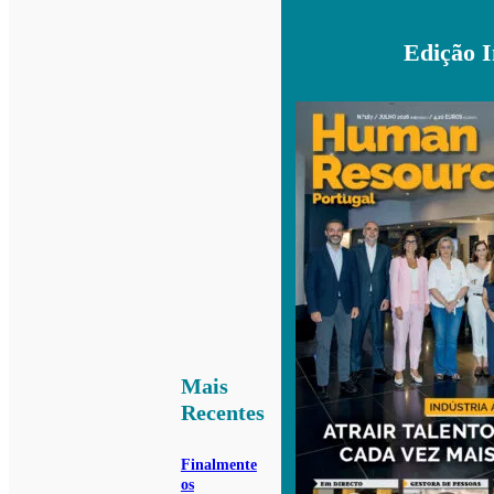
Edição 
Mais
Recentes
Finalmente
os