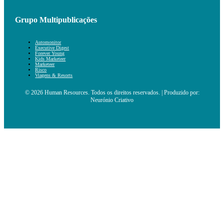
Grupo Multipublicações
Automonitor
Executive Digest
Forever Young
Kids Marketeer
Marketeer
Risco
Viagens & Resorts
© 2026 Human Resources. Todos os direitos reservados. | Produzido por:
Neurónio Criativo