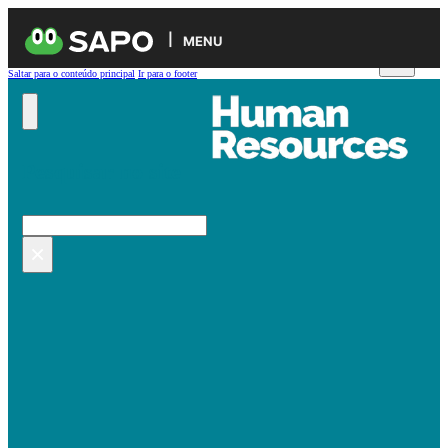
MENU
Saltar para o conteúdo principal
Ir para o footer
Pesquisar no site
Pesquisar
×