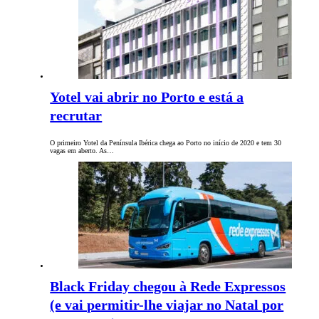
Yotel vai abrir no Porto e está a
recrutar
O primeiro Yotel da Península Ibérica chega ao Porto no início de 2020 e tem 30
vagas em aberto. As…
Black Friday chegou à Rede Expressos
(e vai permitir-lhe viajar no Natal por