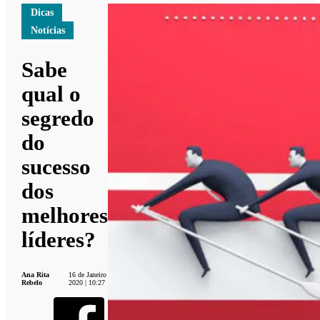
Dicas
Notícias
Sabe
qual o
segredo
do
sucesso
dos
melhores
líderes?
Ana Rita
16 de Janeiro
Rebelo
2020 | 10:27