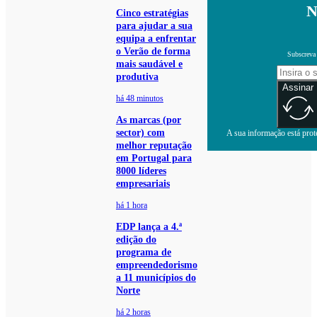
N
Cinco estratégias
para ajudar a sua
equipa a enfrentar
o Verão de forma
Subscreva 
mais saudável e
produtiva
Assinar
há 48 minutos
As marcas (por
sector) com
A sua informação está prote
melhor reputação
em Portugal para
8000 líderes
empresariais
há 1 hora
EDP lança a 4.ª
edição do
programa de
empreendedorismo
a 11 municípios do
Norte
há 2 horas