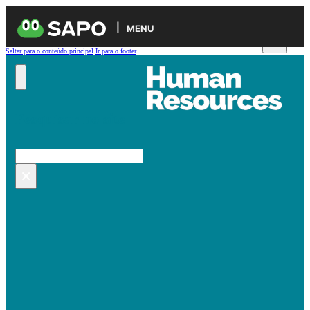
MENU
Saltar para o conteúdo principal
Ir para o footer
Pesquisar no site
Pesquisar
×