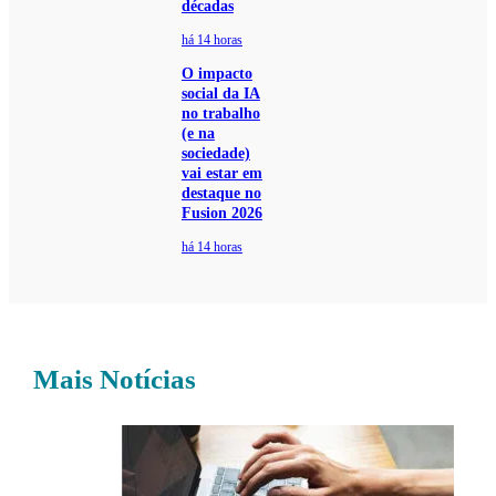
décadas
há 14 horas
O impacto
social da IA
no trabalho
(e na
sociedade)
vai estar em
destaque no
Fusion 2026
há 14 horas
Mais Notícias