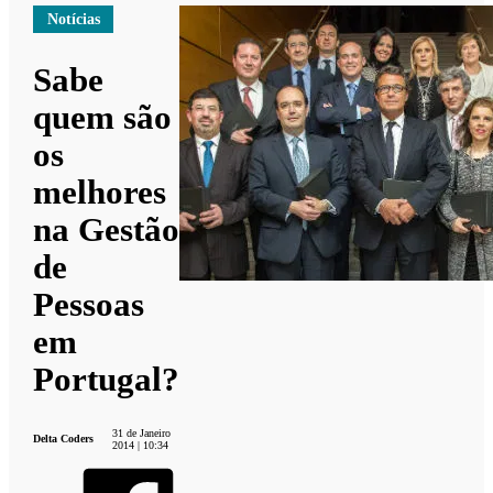
Notícias
Sabe
quem são
os
melhores
na Gestão
de
Pessoas
em
Portugal?
31 de Janeiro
Delta Coders
2014 | 10:34