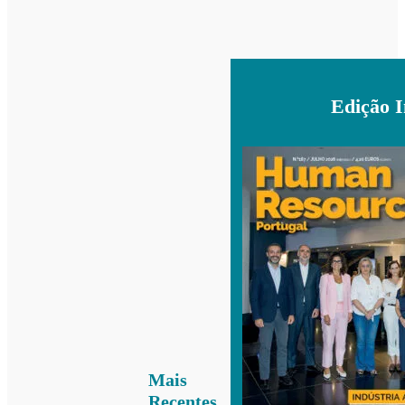
Edição 
Mais
Recentes