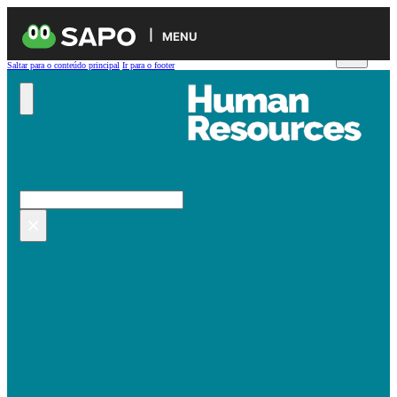
MENU
Saltar para o conteúdo principal
Ir para o footer
Pesquisar no site
Pesquisar
×