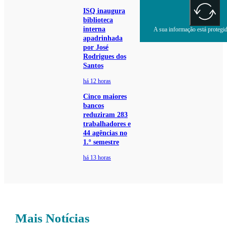
ISQ inaugura
biblioteca
interna
A sua informação está protegida
apadrinhada
por José
Rodrigues dos
Santos
há 12 horas
Cinco maiores
bancos
reduziram 283
trabalhadores e
44 agências no
1.º semestre
há 13 horas
Mais Notícias