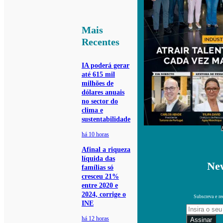
Mais
Recentes
IA poderá gerar
até 615 mil
milhões de
dólares anuais
no sector do
clima e
sustentabilidade
há 10 horas
Afinal a riqueza
líquida das
New
famílias só
cresceu 21%
entre 2020 e
2024, corrige o
Subscreva e re
INE
há 12 horas
Assinar