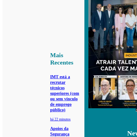
Mais
Recentes
IMT está a
recrutar
técnicos
superiores (com
ou sem vínculo
de emprego
público)
há 22 minutos
Apoios da
New
Segurança