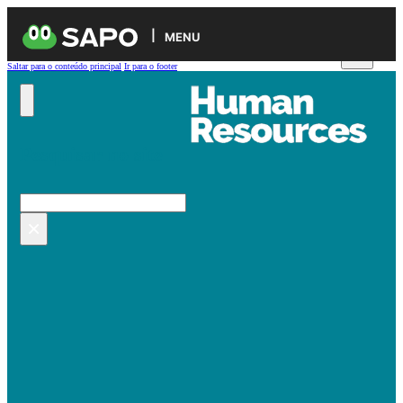
MENU
Saltar para o conteúdo principal
Ir para o footer
Pesquisar no site
Pesquisar
×