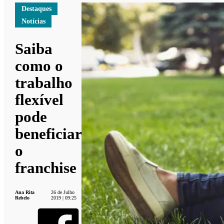
Destaques
Notícias
Saiba
como o
trabalho
flexível
pode
beneficiar
o
franchise
Ana Rita
26 de Julho
Rebelo
2019 | 09:25