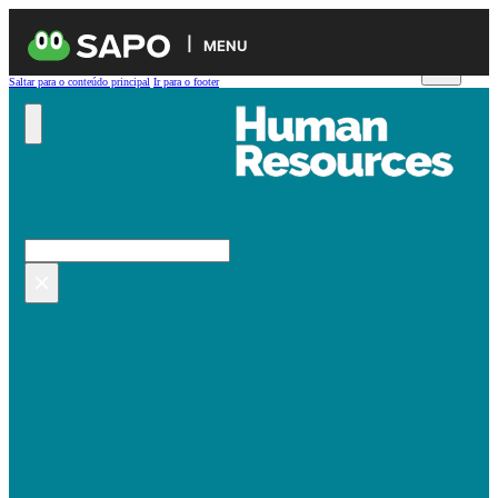
MENU
Saltar para o conteúdo principal
Ir para o footer
Pesquisar no site
Pesquisar
×