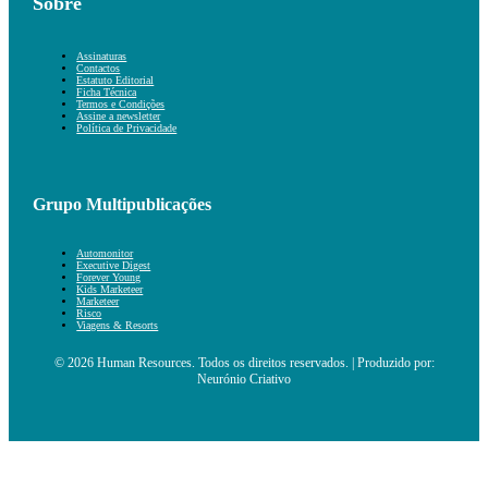
Sobre
Assinaturas
Contactos
Estatuto Editorial
Ficha Técnica
Termos e Condições
Assine a newsletter
Política de Privacidade
Grupo Multipublicações
Automonitor
Executive Digest
Forever Young
Kids Marketeer
Marketeer
Risco
Viagens & Resorts
© 2026 Human Resources. Todos os direitos reservados. | Produzido por:
Neurónio Criativo