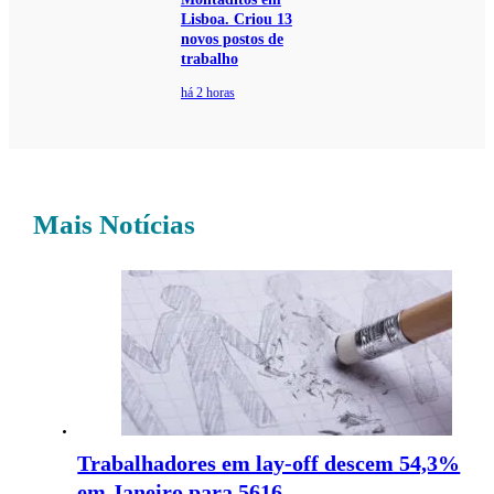
Lisboa. Criou 13
novos postos de
trabalho
há 2 horas
Mais Notícias
Trabalhadores em lay-off descem 54,3%
em Janeiro para 5616