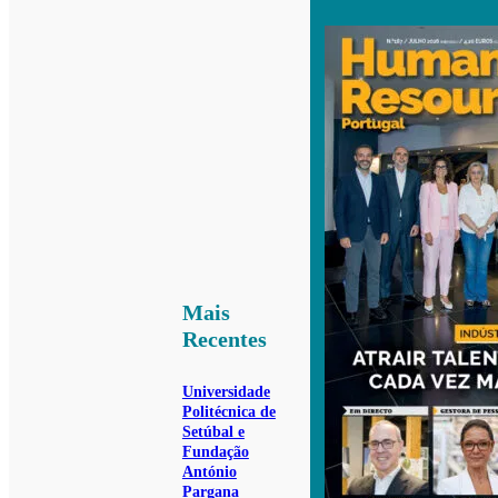
Mais
Recentes
Universidade
Politécnica de
Setúbal e
Fundação
António
Pargana