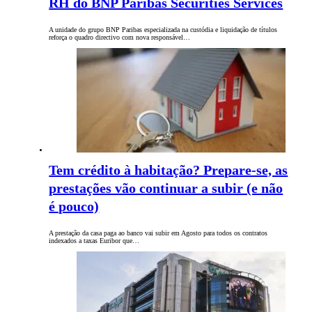
RH do BNP Paribas Securities Services
A unidade do grupo BNP Paribas especializada na custódia e liquidação de títulos
reforça o quadro directivo com nova responsável…
Tem crédito à habitação? Prepare-se, as
prestações vão continuar a subir (e não
é pouco)
A prestação da casa paga ao banco vai subir em Agosto para todos os contratos
indexados a taxas Euribor que…