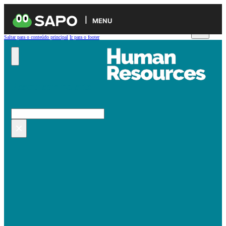
MENU
Saltar para o conteúdo principal
Ir para o footer
Pesquisar no site
Pesquisar
×