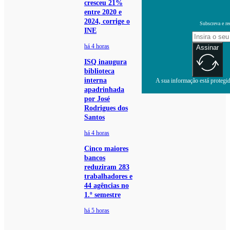
cresceu 21%
entre 2020 e
2024, corrige o
Subscreva e re
INE
há 4 horas
Assinar
ISQ inaugura
biblioteca
interna
A sua informação está protegida
apadrinhada
por José
Rodrigues dos
Santos
há 4 horas
Cinco maiores
bancos
reduziram 283
trabalhadores e
44 agências no
1.º semestre
há 5 horas