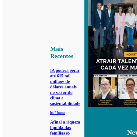
Mais
Recentes
IA poderá gerar
até 615 mil
milhões de
dólares anuais
no sector do
clima e
sustentabilidade
há 2 horas
Afinal a riqueza
líquida das
New
famílias só