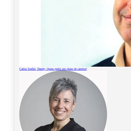
Carlos Sezões, Darefy: Quem pediu um plano de carreira?