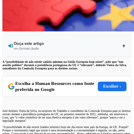
Ouça este artigo
em formato áudio
Ouvir este artigo
A “possibilidade de não existir salário mínimo na União Europeia hoje existe”, pelo que “um
acordo político” durante a presidência portuguesa da UE é “relevante”, defende Vieira da Silva,
conselheiro da Comissão Europeia para os direitos sociais.
Escolha a Human Resources como fonte
Escolher ›
preferida no Google
José António Vieira da Silva, ex-ministro do Trabalho e conselheiro da Comissão Europeia para os direitos
sociais durante a presidência portuguesa da UE, no primeiro semestre de 2021, sublinha, em entrevista à
Lusa, que “o valor simbólico de ser uma diretiva europeia é um valor relevante”, porque “passa a ser a
legislação europeia”.
“A possibilidade de não existir [salário mínimo] hoje em dia existe num país da Europa, da UE. Porquê?
Porque o instrumento legal que existe é uma recomendação e a recomendação é seguida, ou não, pelos
países. O que muda é que deixará de ser uma recomendação”, afirma, referindo-se à diretiva proposta sobre