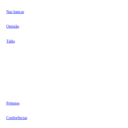
Nas bancas
Opinião
Talks
Videocasts
Eventos
Prémios
Conferências