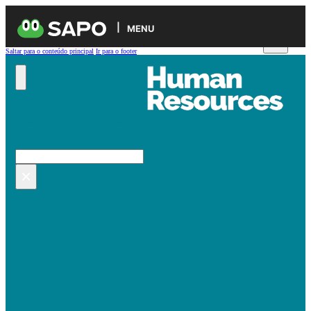
MENU
Saltar para o conteúdo principal
Ir para o footer
Pesquisar no site
Pesquisar
×