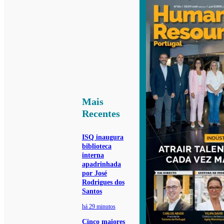
Mais
Recentes
ISQ inaugura
biblioteca
interna
apadrinhada
por José
Rodrigues dos
Santos
há 29 minutos
Cinco maiores