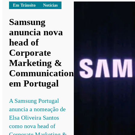
Em Trânsito
Notícias
Samsung
anuncia nova
head of
Corporate
Marketing &
Communication
em Portugal
A Samsung Portugal
anuncia a nomeação de
Elsa Oliveira Santos
como nova head of
Corporate Marketing &