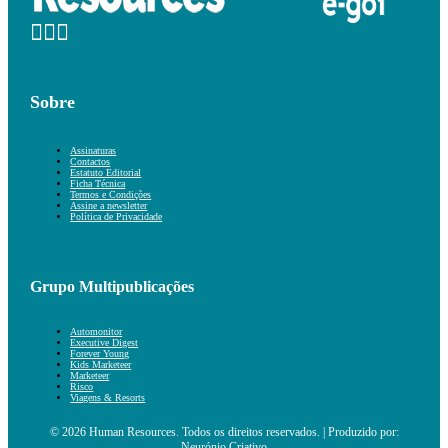
Sobre
Assinaturas
Contactos
Estatuto Editorial
Ficha Técnica
Termos e Condições
Assine a newsletter
Política de Privacidade
Grupo Multipublicações
Automonitor
Executive Digest
Forever Young
Kids Marketeer
Marketeer
Risco
Viagens & Resorts
© 2026 Human Resources. Todos os direitos reservados. | Produzido por:
Neurónio Criativo