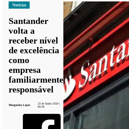
Notícias
Santander
volta a
receber nível
de excelência
como
empresa
familiarmente
responsável
23 de Junho 2020 |
Margarida Lopes
09:30