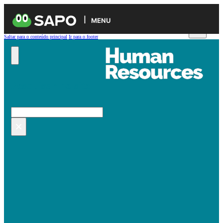
MENU
Saltar para o conteúdo principal
Ir para o footer
Pesquisar no site
Pesquisar
×