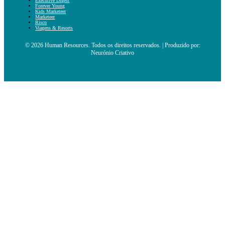
Executive Digest
Forever Young
Kids Marketeer
Marketeer
Risco
Viagens & Resorts
© 2026 Human Resources. Todos os direitos reservados. | Produzido por:
Neurónio Criativo