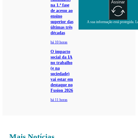
Assinar
na 1.ª fase
de acesso ao
ensino
superior das
A sua informação está protegida. Le
últimas três
décadas
há 10 horas
O impacto
social da IA
no trabalho
(e na
sociedade)
vai estar em
destaque no
Fusion 2026
há 11 horas
Mais Notícias