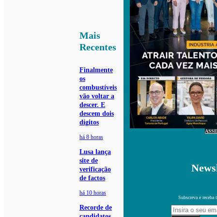
Mais
Recentes
Finalmente
os
combustíveis
vão voltar a
descer. E
descem dois
dígitos
ASS
há 8 horas
Lusa lança
site de
Newsl
verificação
de factos
há 10 horas
Subscreva e receba 
Recorde de
candidatos