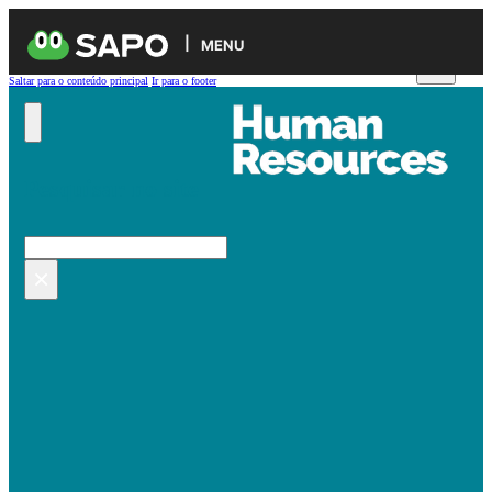
MENU
Saltar para o conteúdo principal
Ir para o footer
Pesquisar no site
Pesquisar
×