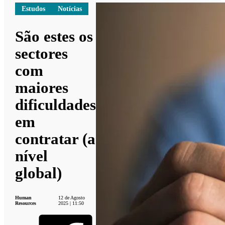
Estudos
Notícias
São estes os
sectores
com
maiores
dificuldades
em
contratar (a
nível
global)
Human
12 de Agosto
Resources
2025 | 11:50