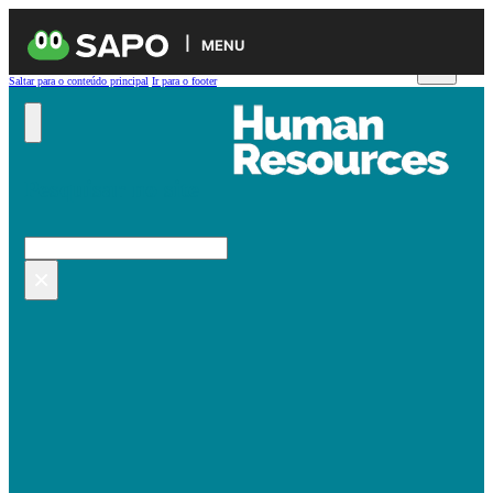
MENU
Saltar para o conteúdo principal
Ir para o footer
Pesquisar no site
Pesquisar
×