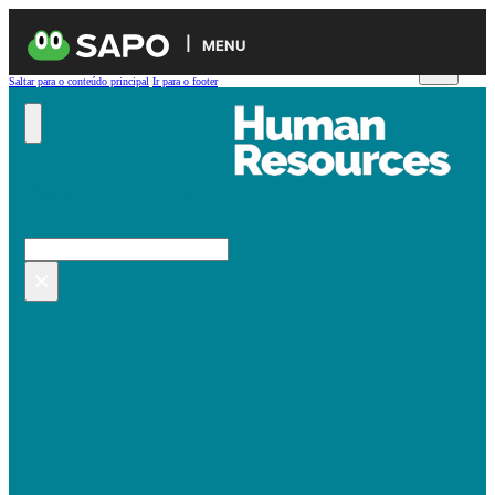
MENU
Saltar para o conteúdo principal
Ir para o footer
Pesquisar no site
Pesquisar
×