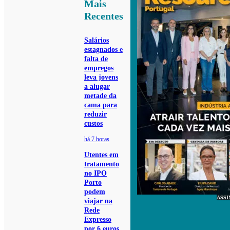
Mais
Recentes
Salários
estagnados e
falta de
empregos
leva jovens
a alugar
metade da
cama para
reduzir
custos
há 7 horas
Utentes em
tratamento
no IPO
Porto
podem
ASSI
viajar na
Rede
Expresso
por 6 euros