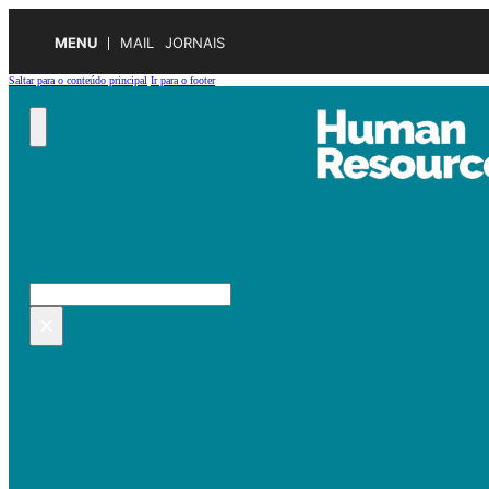
MENU
MAIL
JORNAIS
Saltar para o conteúdo principal
Ir para o footer
Pesquisar no site
Pesquisar
×