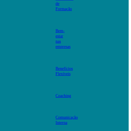
de
Formação
Bem-
estar
nas
empresas
Benefícios
Flexíveis
Coaching
Comunicação
Interna