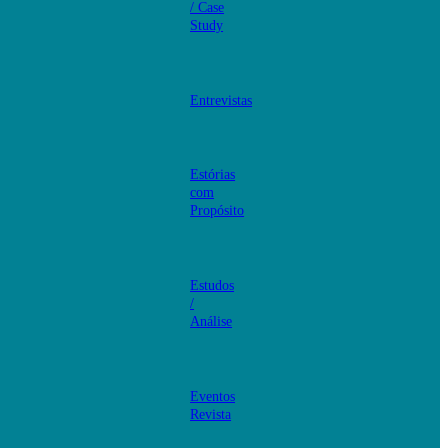
/ Case
Study
Entrevistas
Estórias
com
Propósito
Estudos
/
Análise
Eventos
Revista