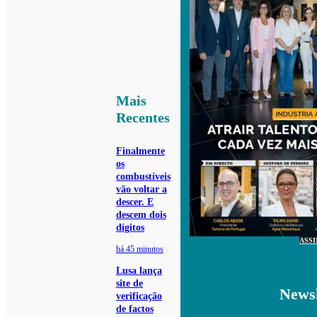
Mais
Recentes
Finalmente
os
combustíveis
vão voltar a
descer. E
descem dois
dígitos
ASS
há 45 minutos
Lusa lança
site de
Newsl
verificação
de factos