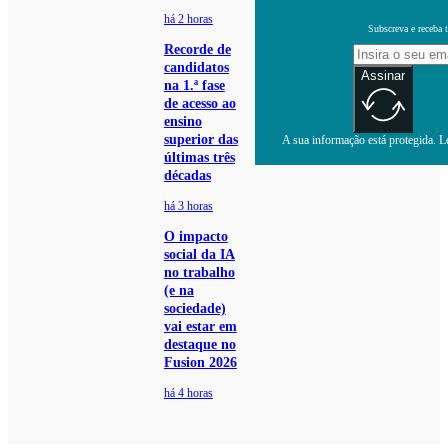
há 2 horas
Subscreva e receba 
Recorde de
candidatos
Assinar
na 1.ª fase
de acesso ao
ensino
superior das
A sua informação está protegida. Le
últimas três
décadas
há 3 horas
O impacto
social da IA
no trabalho
(e na
sociedade)
vai estar em
destaque no
Fusion 2026
há 4 horas