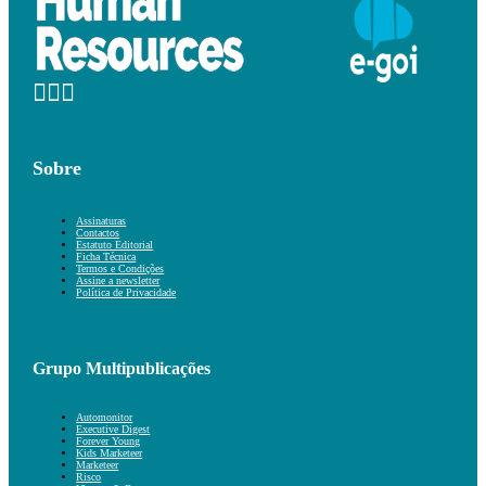
Sobre
Assinaturas
Contactos
Estatuto Editorial
Ficha Técnica
Termos e Condições
Assine a newsletter
Política de Privacidade
Grupo Multipublicações
Automonitor
Executive Digest
Forever Young
Kids Marketeer
Marketeer
Risco