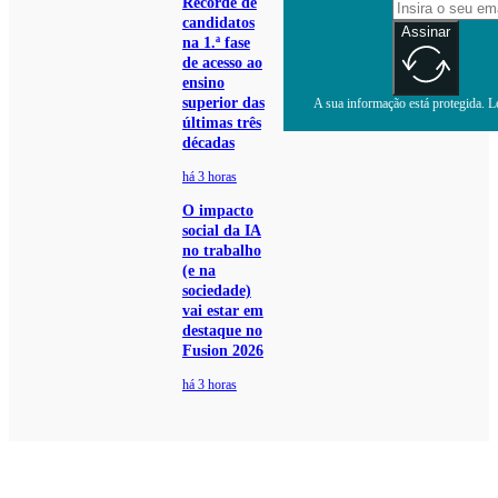
Recorde de
candidatos
Assinar
na 1.ª fase
de acesso ao
ensino
superior das
A sua informação está protegida. Le
últimas três
décadas
há 3 horas
O impacto
social da IA
no trabalho
(e na
sociedade)
vai estar em
destaque no
Fusion 2026
há 3 horas