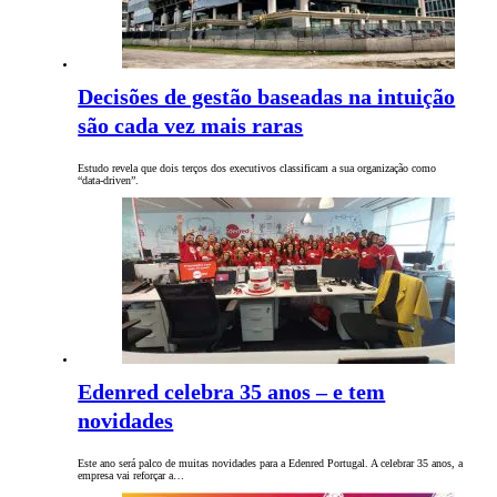
Decisões de gestão baseadas na intuição
são cada vez mais raras
Estudo revela que dois terços dos executivos classificam a sua organização como
“data-driven”.
Edenred celebra 35 anos – e tem
novidades
Este ano será palco de muitas novidades para a Edenred Portugal. A celebrar 35 anos, a
empresa vai reforçar a…