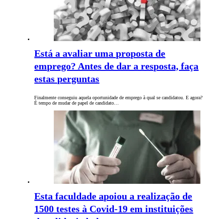
Está a avaliar uma proposta de
emprego? Antes de dar a resposta, faça
estas perguntas
Finalmente conseguiu aquela oportunidade de emprego à qual se candidatou. E agora?
É tempo de mudar de papel de candidato…
Esta faculdade apoiou a realização de
1500 testes à Covid-19 em instituições