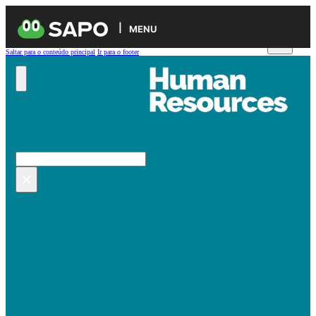
MENU
Saltar para o conteúdo principal
Ir para o footer
Pesquisar no site
Pesquisar
×