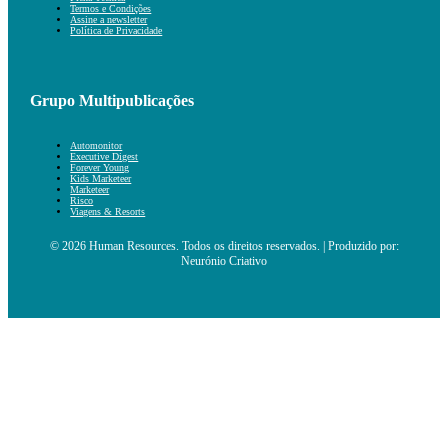
Termos e Condições
Assine a newsletter
Política de Privacidade
Grupo Multipublicações
Automonitor
Executive Digest
Forever Young
Kids Marketeer
Marketeer
Risco
Viagens & Resorts
© 2026 Human Resources. Todos os direitos reservados. | Produzido por:
Neurónio Criativo