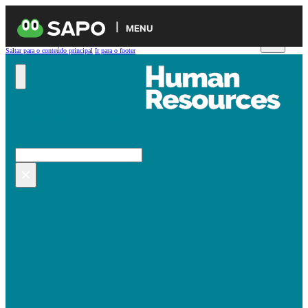
MENU
Saltar para o conteúdo principal
Ir para o footer
Pesquisar no site
Pesquisar
×