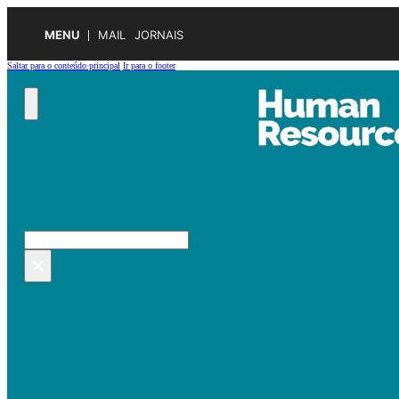
MENU
MAIL
JORNAIS
Saltar para o conteúdo principal
Ir para o footer
Pesquisar no site
Pesquisar
×