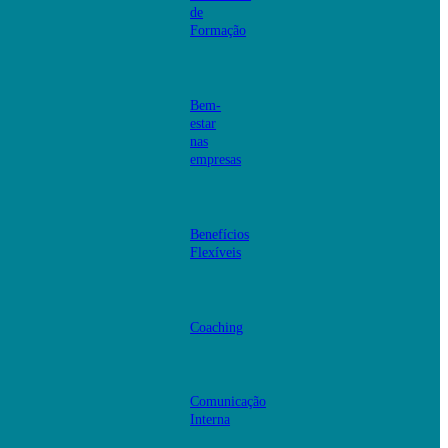
de
Formação
Bem-
estar
nas
empresas
Benefícios
Flexíveis
Coaching
Comunicação
Interna