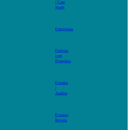
/ Case
Study
Entrevistas
Estórias
com
Propósito
Estudos
/
Análise
Eventos
Revista