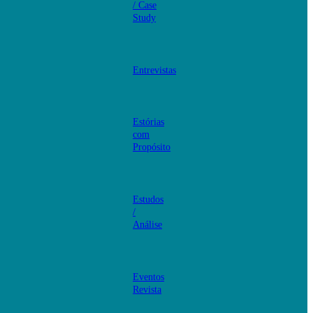
/ Case
Study
Entrevistas
Estórias
com
Propósito
Estudos
/
Análise
Eventos
Revista