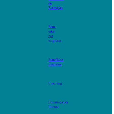
de
Formação
Bem-
estar
nas
empresas
Benefícios
Flexíveis
Coaching
Comunicação
Interna