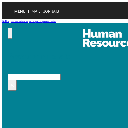
MENU
MAIL
JORNAIS
Saltar para o conteúdo principal
Ir para o footer
Pesquisar no site
Pesquisar
×