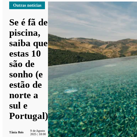
Outras notícias
Se é fã de
piscina,
saiba que
estas 10
são de
sonho (e
estão de
norte a
sul e
Portugal)
9 de Agosto
Tânia Reis
2025 | 18:00