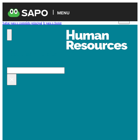
MENU
Saltar para o conteúdo principal
Ir para o footer
Pesquisar no site
Pesquisar
×