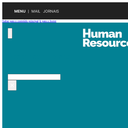
MENU
MAIL
JORNAIS
Saltar para o conteúdo principal
Ir para o footer
Pesquisar no site
Pesquisar
×