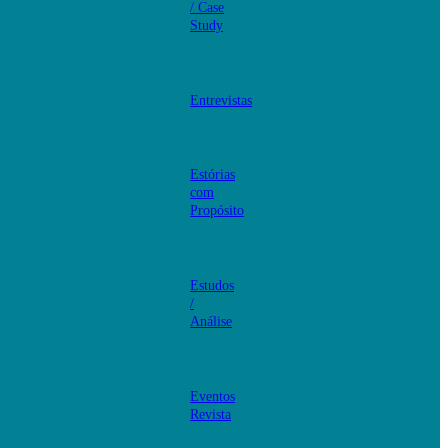
/ Case
Study
Entrevistas
Estórias
com
Propósito
Estudos
/
Análise
Eventos
Revista