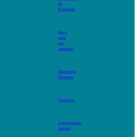
de
Formação
Bem-
estar
nas
empresas
Benefícios
Flexíveis
Coaching
Comunicação
Interna