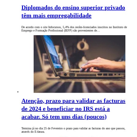
Diplomados do ensino superior privado
têm mais empregabilidade
De acordo com o site Infocursos, 5,4% dos recém-licenciados inscritos no Instituto de
Emprego e Formação Profissional (IEFP) são provenientes de…
Atenção, prazo para validar as facturas
de 2024 e beneficiar no IRS está a
acabar. Só tem uns dias (poucos)
Termina já no dia 25 de Fevereiro o prazo para validar as facturas do ano que passou,
através do E-fatura.