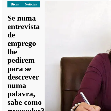
Dicas
Notícias
Se numa
entrevista
de
emprego
lhe
pedirem
para se
descrever
numa
palavra,
sabe como
responder?