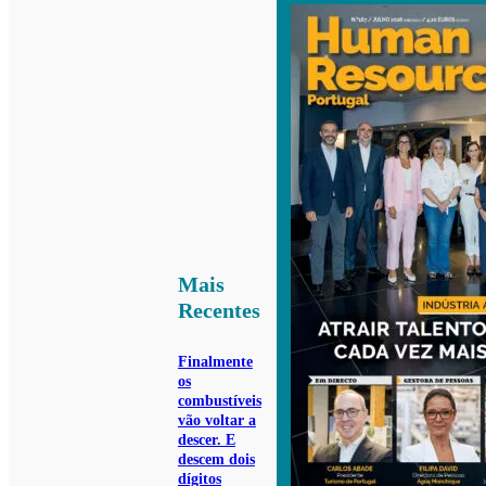
Mais
Recentes
Finalmente
os
combustíveis
vão voltar a
descer. E
descem dois
dígitos