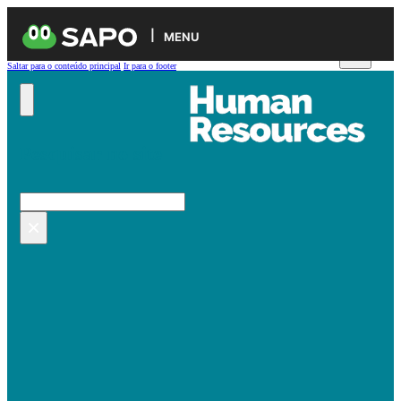
MENU
Saltar para o conteúdo principal
Ir para o footer
Pesquisar no site
Pesquisar
×