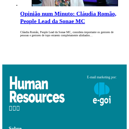
Opinião num Minuto: Cláudia Romão,
People Lead da Sonae MC
Cláudia Romão, People Lead da Sonae MC, considera importante os gestores de
pessoas e gestores de topo estarem completamente alinhados…
E-mail marketing por:
Sobre