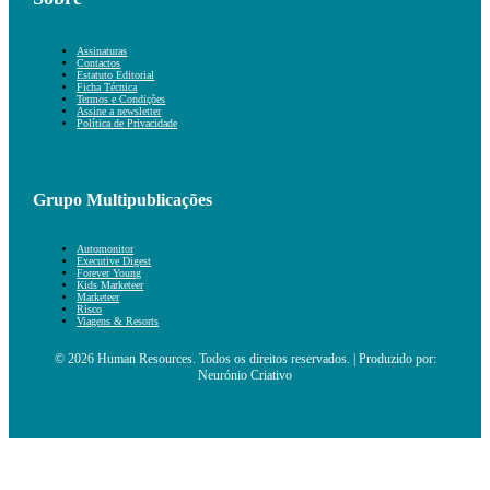
Assinaturas
Contactos
Estatuto Editorial
Ficha Técnica
Termos e Condições
Assine a newsletter
Política de Privacidade
Grupo Multipublicações
Automonitor
Executive Digest
Forever Young
Kids Marketeer
Marketeer
Risco
Viagens & Resorts
© 2026 Human Resources. Todos os direitos reservados. | Produzido por:
Neurónio Criativo