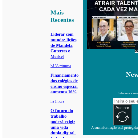
Mais
Recentes
Liderar com
mundo: lições
de Mandela,
Guterres e
A
Merkel
há 33 minutos
New
Financiamento
dos colégios de
ensino especial
aumenta 16%
Subscreva e rece
há 1 hora
Assinar
O futuro do
trabalho
poderá exigir
uma vida
A sua informação está protegida.
dupla digital.