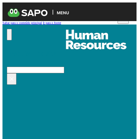
MENU
Saltar para o conteúdo principal
Ir para o footer
Pesquisar no site
Pesquisar
×