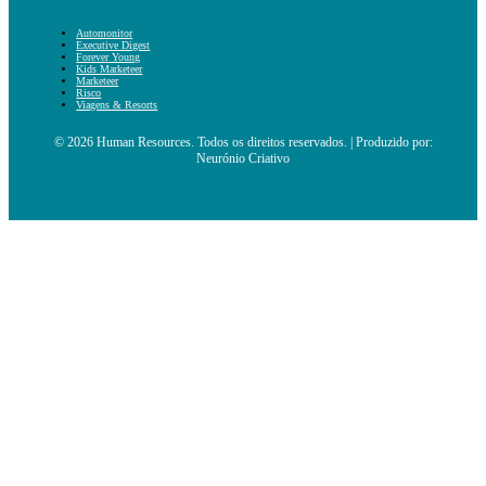
Automonitor
Executive Digest
Forever Young
Kids Marketeer
Marketeer
Risco
Viagens & Resorts
© 2026 Human Resources. Todos os direitos reservados. | Produzido por:
Neurónio Criativo