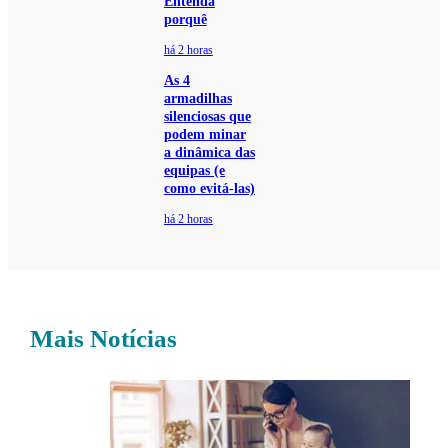
Entenda
porquê
há 2 horas
As 4
armadilhas
silenciosas que
podem minar
a dinâmica das
equipas (e
como evitá-las)
há 2 horas
Mais Notícias