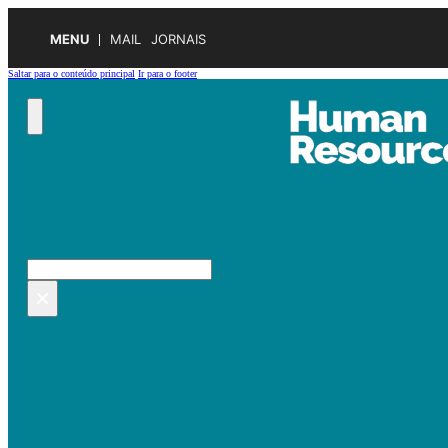
MENU
MAIL
JORNAIS
Saltar para o conteúdo principal
Ir para o footer
Pesquisar no site
Pesquisar
×