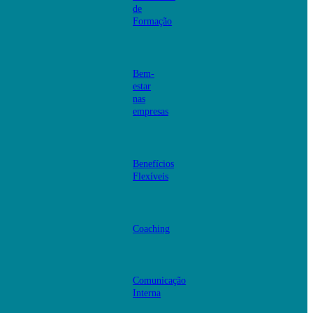
de
Formação
Bem-
estar
nas
empresas
Benefícios
Flexíveis
Coaching
Comunicação
Interna