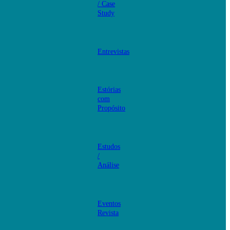
/ Case
Study
Entrevistas
Estórias
com
Propósito
Estudos
/
Análise
Eventos
Revista