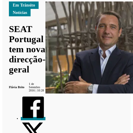
Em Trânsito
Notícias
SEAT
Portugal
tem nova
direcção-
geral
1 de
Flávia Brito
Setembro
2016 | 10:28