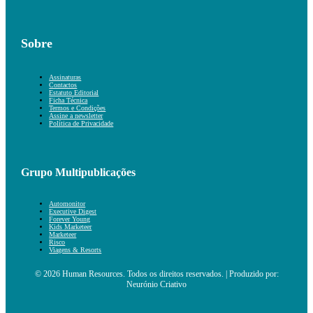
Sobre
Assinaturas
Contactos
Estatuto Editorial
Ficha Técnica
Termos e Condições
Assine a newsletter
Política de Privacidade
Grupo Multipublicações
Automonitor
Executive Digest
Forever Young
Kids Marketeer
Marketeer
Risco
Viagens & Resorts
© 2026 Human Resources. Todos os direitos reservados. | Produzido por:
Neurónio Criativo