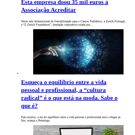
Esta empresa doou 35 mil euros à
Associação Acreditar
Neste mês Internacional de Sensibilização para o Cancro Pediátrico, a Zurich Portugal,
a “Z Zurich Foundation”, fundação corporativa criada por…
Esqueça o equilíbrio entre a vida
pessoal e profissional, a “cultura
radical” é o que está na moda. Sabe o
que é?
Para muitos, a era do equilíbrio entre a vida pessoal e profissional está a chegar ao
fim, avança o Benzinga.