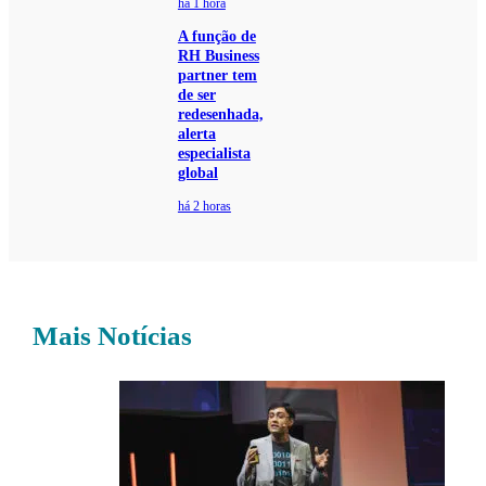
há 1 hora
A função de
RH Business
partner tem
de ser
redesenhada,
alerta
especialista
global
há 2 horas
Mais Notícias