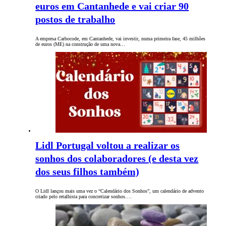
euros em Cantanhede e vai criar 90
postos de trabalho
A empresa Carbocode, em Cantanhede, vai investir, numa primeira fase, 45 milhões
de euros (ME) na construção de uma nova…
Lidl Portugal voltou a realizar os
sonhos dos colaboradores (e desta vez
dos seus filhos também)
O Lidl lançou mais uma vez o “Calendário dos Sonhos”, um calendário de advento
criado pelo retalhista para concretizar sonhos.…