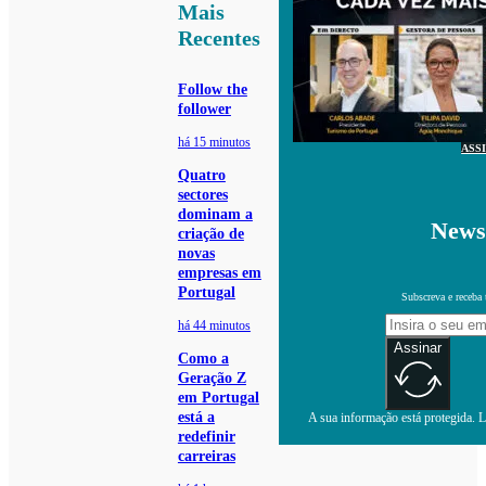
Mais
Recentes
Follow the
follower
há 15 minutos
ASS
Quatro
sectores
dominam a
Newsl
criação de
novas
empresas em
Portugal
Subscreva e receba 
há 44 minutos
Assinar
Como a
Geração Z
em Portugal
está a
A sua informação está protegida. Le
redefinir
carreiras