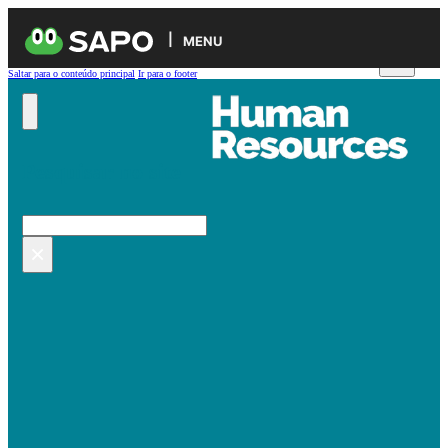
MENU
Saltar para o conteúdo principal
Ir para o footer
Pesquisar no site
Pesquisar
×