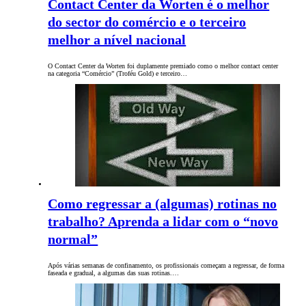
Contact Center da Worten é o melhor
do sector do comércio e o terceiro
melhor a nível nacional
O Contact Center da Worten foi duplamente premiado como o melhor contact center
na categoria “Comércio” (Troféu Gold) e terceiro…
Como regressar a (algumas) rotinas no
trabalho? Aprenda a lidar com o “novo
normal”
Após várias semanas de confinamento, os profissionais começam a regressar, de forma
faseada e gradual, a algumas das suas rotinas.…