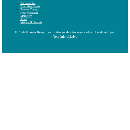
Automonitor
Executive Digest
Forever Young
Kids Marketeer
Marketeer
Risco
Viagens & Resorts
© 2026 Human Resources. Todos os direitos reservados. | Produzido por:
Neurónio Criativo