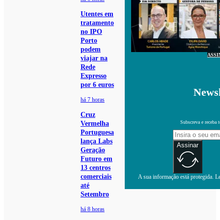
Utentes em
tratamento
no IPO
Porto
podem
ASSI
viajar na
Rede
Expresso
por 6 euros
Newsl
há 7 horas
Cruz
Subscreva e receba 
Vermelha
Portuguesa
lança Labs
Assinar
Geração
Futuro em
13 centros
comerciais
A sua informação está protegida. Le
até
Setembro
há 8 horas