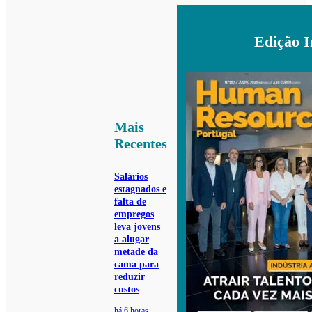
Edição 
Mais
Recentes
Salários
estagnados e
falta de
empregos
leva jovens
a alugar
metade da
cama para
reduzir
custos
há 6 horas