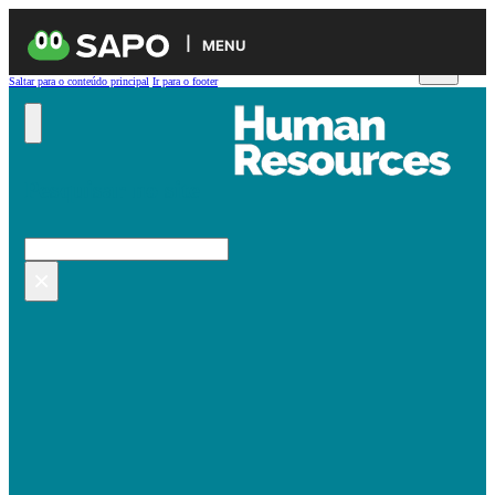
MENU
Saltar para o conteúdo principal
Ir para o footer
Pesquisar no site
Pesquisar
×