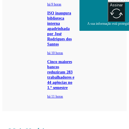
há 9 horas
Assinar
ISQ inaugura
biblioteca
interna
A sua informação está protegida
apadrinhada
por José
Rodrigues dos
Santos
há 10 horas
Cinco maiores
bancos
reduziram 283
trabalhadores e
44 agências no
1.º semestre
há 11 horas