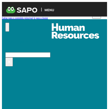
MENU
Saltar para o conteúdo principal
Ir para o footer
Pesquisar no site
Pesquisar
×