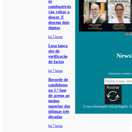
os
combustíveis
vão voltar a
descer. E
descem dois
dígitos
ASS
há 5 horas
Lusa lança
site de
Newsl
verificação
de factos
há 7 horas
Subscreva e receba 
Recorde de
candidatos
Assinar
na 1.ª fase
de acesso ao
ensino
superior das
A sua informação está protegida. Le
últimas três
décadas
há 7 horas