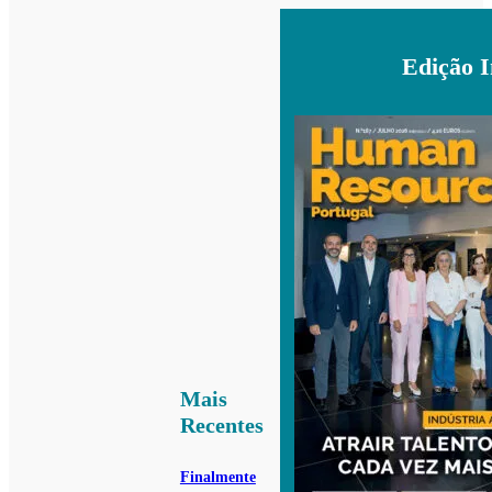
Edição 
Mais
Recentes
Finalmente