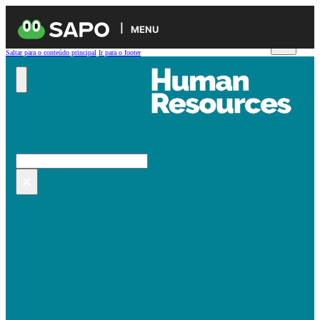
MENU
Saltar para o conteúdo principal
Ir para o footer
Pesquisar no site
Pesquisar
×