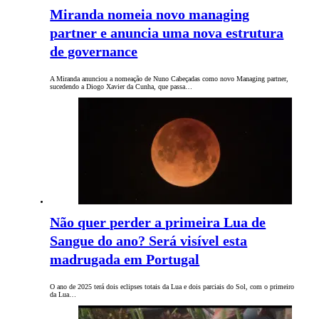
Miranda nomeia novo managing
partner e anuncia uma nova estrutura
de governance
A Miranda anunciou a nomeação de Nuno Cabeçadas como novo Managing partner,
sucedendo a Diogo Xavier da Cunha, que passa…
Não quer perder a primeira Lua de
Sangue do ano? Será visível esta
madrugada em Portugal
O ano de 2025 terá dois eclipses totais da Lua e dois parciais do Sol, com o primeiro
da Lua…