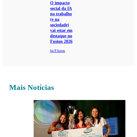
O impacto
social da IA
no trabalho
(e na
sociedade)
vai estar em
destaque no
Fusion 2026
há 8 horas
Mais Notícias