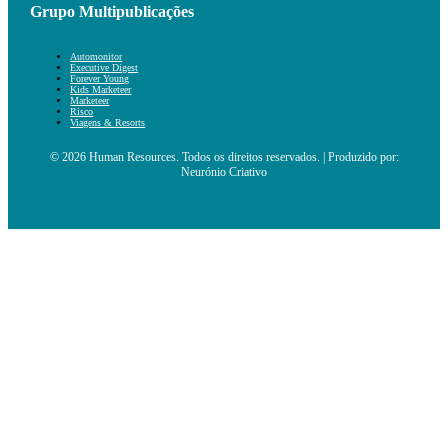
Grupo Multipublicações
Automonitor
Executive Digest
Forever Young
Kids Marketeer
Marketeer
Risco
Viagens & Resorts
© 2026 Human Resources. Todos os direitos reservados. | Produzido por:
Neurónio Criativo