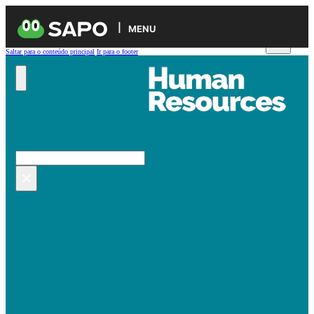
MENU
Saltar para o conteúdo principal
Ir para o footer
Pesquisar no site
Pesquisar
×