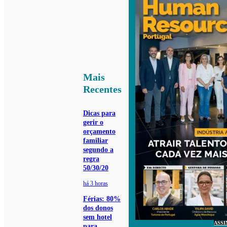
Mais
Recentes
Dicas para
gerir o
orçamento
familiar
segundo a
regra
50/30/20
há 3 horas
Férias: 80%
dos donos
sem hotel
ASSI
para