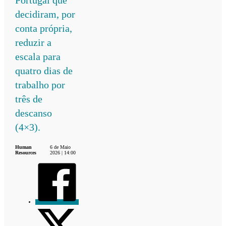
decidiram, por
conta própria,
reduzir a
escala para
quatro dias de
trabalho por
três de
descanso
(4×3).
Human
6 de Maio
Resources
2026 | 14:00