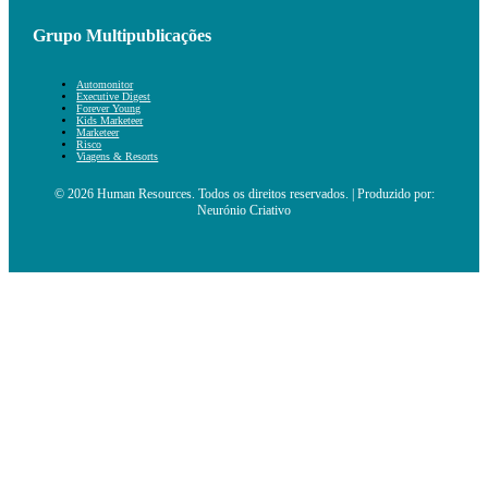
Grupo Multipublicações
Automonitor
Executive Digest
Forever Young
Kids Marketeer
Marketeer
Risco
Viagens & Resorts
© 2026 Human Resources. Todos os direitos reservados. | Produzido por:
Neurónio Criativo