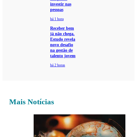
investir nas
pessoas
há 1 hora
Receber bem
já não chega.
Estudo revela
novo desafio
na gestão de
talento jovem
há 2 horas
Mais Notícias