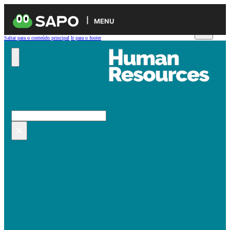
MENU
Saltar para o conteúdo principal
Ir para o footer
Pesquisar no site
Pesquisar
×