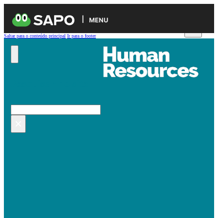
MENU
Saltar para o conteúdo principal
Ir para o footer
Pesquisar no site
Pesquisar
×