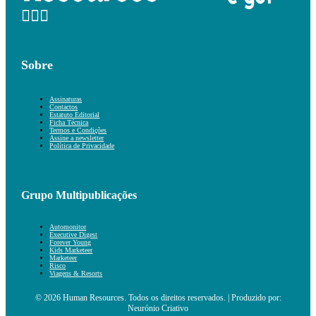
Sobre
Assinaturas
Contactos
Estatuto Editorial
Ficha Técnica
Termos e Condições
Assine a newsletter
Política de Privacidade
Grupo Multipublicações
Automonitor
Executive Digest
Forever Young
Kids Marketeer
Marketeer
Risco
Viagens & Resorts
© 2026 Human Resources. Todos os direitos reservados. | Produzido por:
Neurónio Criativo