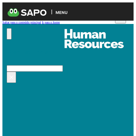
MENU
Saltar para o conteúdo principal
Ir para o footer
Pesquisar no site
Pesquisar
×