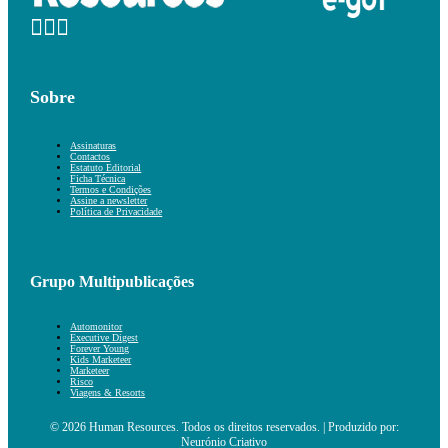
Sobre
Assinaturas
Contactos
Estatuto Editorial
Ficha Técnica
Termos e Condições
Assine a newsletter
Política de Privacidade
Grupo Multipublicações
Automonitor
Executive Digest
Forever Young
Kids Marketeer
Marketeer
Risco
Viagens & Resorts
© 2026 Human Resources. Todos os direitos reservados. | Produzido por:
Neurónio Criativo