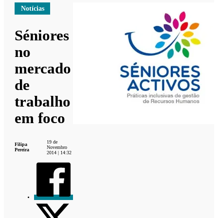
Notícias
Séniores
no
mercado
de
trabalho
em foco
19 de
Filipa
Novembro
Pereira
2014 | 14:32