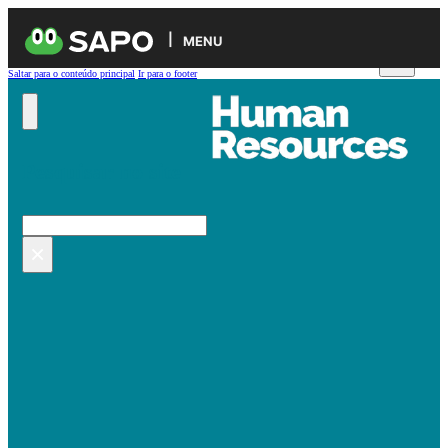
MENU
Saltar para o conteúdo principal
Ir para o footer
Pesquisar no site
Pesquisar
×