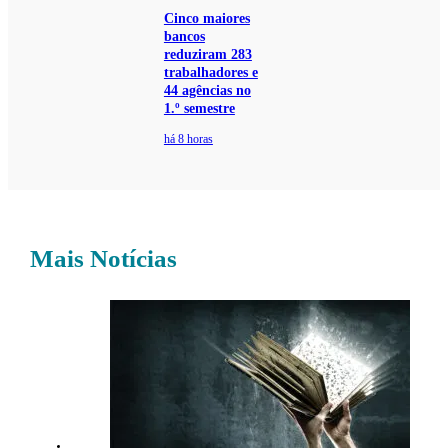
Cinco maiores
bancos
reduziram 283
trabalhadores e
44 agências no
1.º semestre
há 8 horas
Mais Notícias