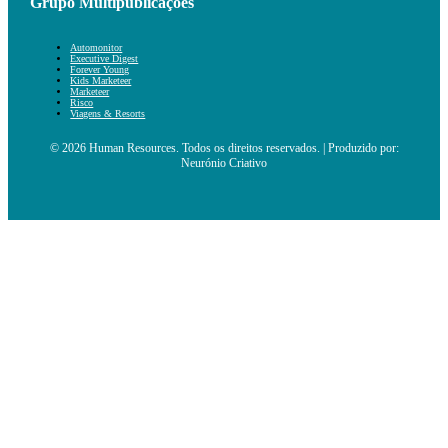
Grupo Multipublicações
Automonitor
Executive Digest
Forever Young
Kids Marketeer
Marketeer
Risco
Viagens & Resorts
© 2026 Human Resources. Todos os direitos reservados. | Produzido por:
Neurónio Criativo