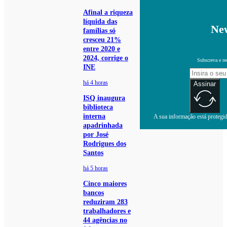
Afinal a riqueza
líquida das
New
famílias só
cresceu 21%
entre 2020 e
2024, corrige o
Subscreva e re
INE
há 4 horas
Assinar
ISQ inaugura
biblioteca
interna
A sua informação está protegida
apadrinhada
por José
Rodrigues dos
Santos
há 5 horas
Cinco maiores
bancos
reduziram 283
trabalhadores e
44 agências no