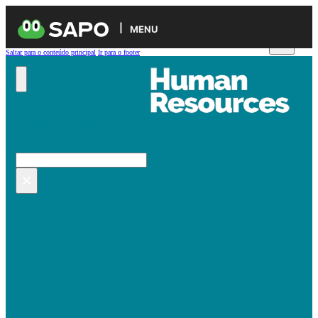
MENU
Saltar para o conteúdo principal
Ir para o footer
Pesquisar no site
Pesquisar
×