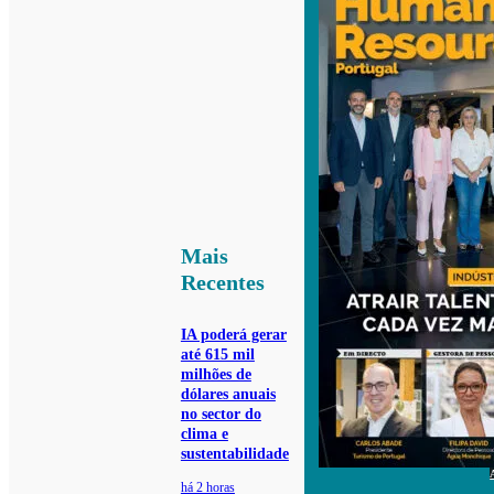
Mais
Recentes
IA poderá gerar
até 615 mil
milhões de
dólares anuais
no sector do
clima e
sustentabilidade
há 2 horas