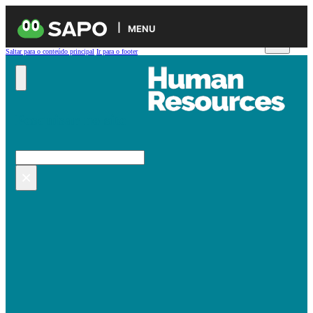
MENU
Saltar para o conteúdo principal
Ir para o footer
Pesquisar no site
Pesquisar
×