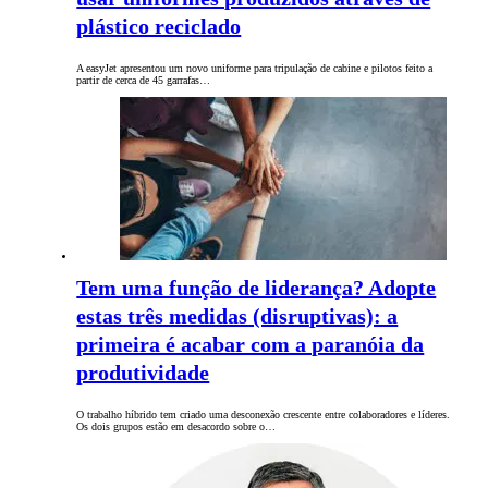
plástico reciclado
A easyJet apresentou um novo uniforme para tripulação de cabine e pilotos feito a
partir de cerca de 45 garrafas…
Tem uma função de liderança? Adopte
estas três medidas (disruptivas): a
primeira é acabar com a paranóia da
produtividade
O trabalho híbrido tem criado uma desconexão crescente entre colaboradores e líderes.
Os dois grupos estão em desacordo sobre o…