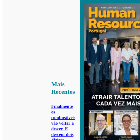
Mais
Recentes
Finalmente
os
combustíveis
vão voltar a
descer. E
descem dois