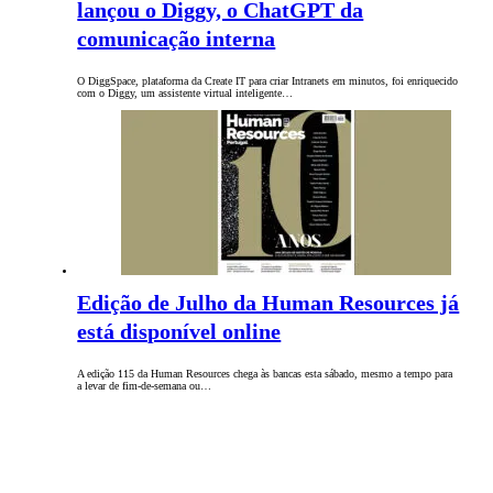
lançou o Diggy, o ChatGPT da
comunicação interna
O DiggSpace, plataforma da Create IT para criar Intranets em minutos, foi enriquecido
com o Diggy, um assistente virtual inteligente…
Edição de Julho da Human Resources já
está disponível online
A edição 115 da Human Resources chega às bancas esta sábado, mesmo a tempo para
a levar de fim-de-semana ou…