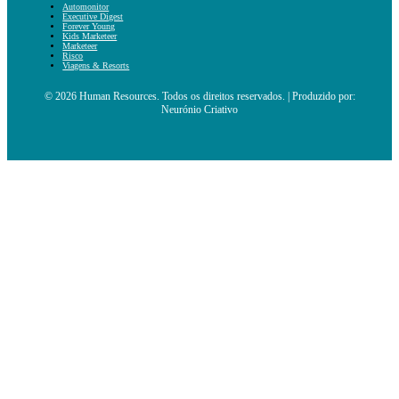
Automonitor
Executive Digest
Forever Young
Kids Marketeer
Marketeer
Risco
Viagens & Resorts
© 2026 Human Resources. Todos os direitos reservados. | Produzido por:
Neurónio Criativo