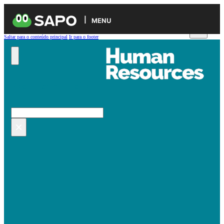
MENU
Saltar para o conteúdo principal
Ir para o footer
Pesquisar no site
Pesquisar
×