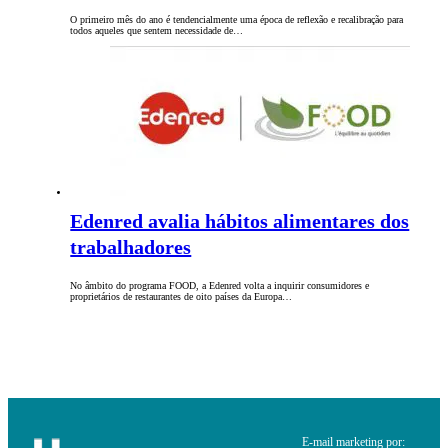
O primeiro mês do ano é tendencialmente uma época de reflexão e recalibração para
todos aqueles que sentem necessidade de…
Edenred avalia hábitos alimentares dos
trabalhadores
No âmbito do programa FOOD, a Edenred volta a inquirir consumidores e
proprietários de restaurantes de oito países da Europa…
E-mail marketing por: