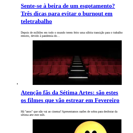
Sente-se à beira de um esgotamento?
Três dicas para evitar o burnout em
teletrabalho
Depois de milhões em todo o mundo terem feito uma súbita transição para o trabalho
remoto, devido à pandemia do…
Atenção fãs da Sétima Artes: são estes
os filmes que vão estrear em Fevereiro
Há "anos" que não vai ao cinema? Apresentamos razões de sobra para desfrutar da
sétima arte este mês.