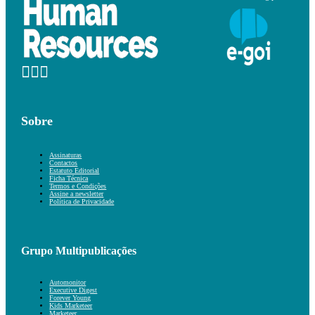
Sobre
Assinaturas
Contactos
Estatuto Editorial
Ficha Técnica
Termos e Condições
Assine a newsletter
Política de Privacidade
Grupo Multipublicações
Automonitor
Executive Digest
Forever Young
Kids Marketeer
Marketeer