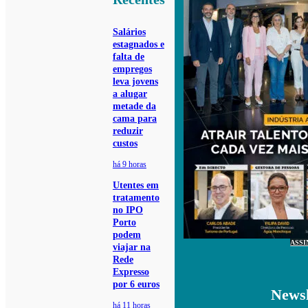
Salários
estagnados e
falta de
empregos
leva jovens
a alugar
metade da
cama para
reduzir
custos
há 9 horas
Utentes em
tratamento
no IPO
Porto
podem
ASSI
viajar na
Rede
Expresso
por 6 euros
Newsl
há 11 horas