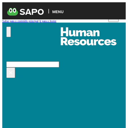
MENU
Saltar para o conteúdo principal
Ir para o footer
Pesquisar no site
Pesquisar
×