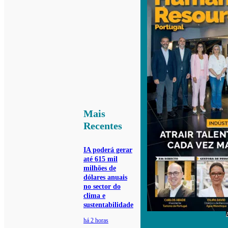
Mais
Recentes
IA poderá gerar
até 615 mil
milhões de
dólares anuais
no sector do
clima e
sustentabilidade
há 2 horas