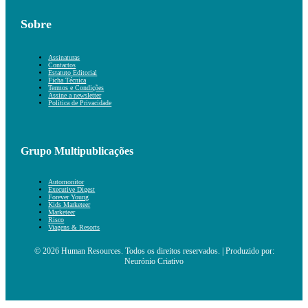
Sobre
Assinaturas
Contactos
Estatuto Editorial
Ficha Técnica
Termos e Condições
Assine a newsletter
Política de Privacidade
Grupo Multipublicações
Automonitor
Executive Digest
Forever Young
Kids Marketeer
Marketeer
Risco
Viagens & Resorts
© 2026 Human Resources. Todos os direitos reservados. | Produzido por:
Neurónio Criativo