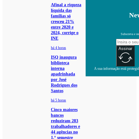
Afinal a riqueza
líquida das
New
famílias só
cresceu 21%
entre 2020 e
2024, corrige o
Subscreva e re
INE
há 4 horas
Assinar
ISQ inaugura
biblioteca
interna
A sua informação está protegida
apadrinhada
por José
Rodrigues dos
Santos
há 5 horas
Cinco maiores
bancos
reduziram 283
trabalhadores e
44 agências no
1.º semestre