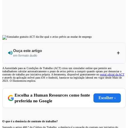
Ouça este artigo
em formato áudio
A Autoridade para as Condições de Trabalho (ACT) criou um simulador online que permite aos
trabalhadores calcular automaticamente o prazo de aviso prévio a cumprir quando optam por denunciar o
contrato de trabalho por iniciativa própria. A ferramenta, disponível gratuitamente no
portal oficial da ACT
e através da aplicação móvel para iOS e Android, baseia-se na legislação laboral em vigor desde Maio de
0:00
/
3:11
2023. O Ekonomista explica.
Escolha a Human Resources como fonte
Escolher ›
preferida no Google
O que é a denúncia de contrato de trabalho?
Segundo o artigo 400.º do Código do Trabalho, a denúncia é a cessação do contrato por iniciativa do