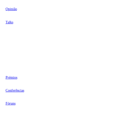
Opinião
Talks
Videocasts
Eventos
Prémios
Conferências
Fóruns