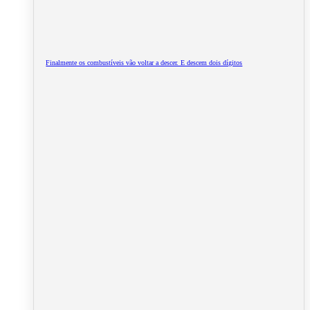
Finalmente os combustíveis vão voltar a descer. E descem dois dígitos