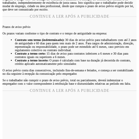
trabalhador, independentemente de existência de justa causa. Isto significa que o trabalhador pode decidir
mudar de emprego, cidade ou área profissional, desde que cumpra o prazo de aviso prévio exigido por lei,
que deve ser comunicado por escrito.
CONTINUE A LER APÓS A PUBLICIDADE
Prazos de aviso prévio
Os prazos variam conforme o tipo de contrato e o tempo de antiguidade na empresa:
Contrato sem termo (indeterminado):
30 dias de aviso prévio para trabalhadores com até 2 anos
de antiguidade e 60 dias para quem tem mais de 2 anos. Para cargos de administração, direcção,
representação ou responsabilidade, o prazo pode ser estendido até 6 meses, caso previsto em
regulamento colectivo ou contrato individual.
Contrato a termo certo:
15 dias de aviso para contratos inferiores a 6 meses e 30 dias para
contratos iguais ou superiores a 6 meses.
Contrato a termo incerto:
O prazo é calculado com base na duração já decorrida do contrato,
critério aplicado automaticamente pelo simulador.
O aviso prévio conta dias consecutivos, incluindo fins-de-semana e feriados, e começa a ser contabilizado
no dia seguinte à recepção da comunicação pelo empregador.
Se o trabalhador não cumprir o prazo de aviso prévio, total ou parcialmente, deverá indemnizar o
empregador com o valor correspondente à retribuição base e diuturnidades relativas ao período em falta.
CONTINUE A LER APÓS A PUBLICIDADE