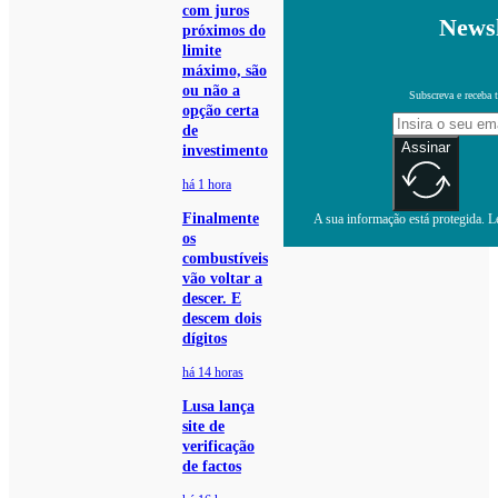
com juros
Newsl
próximos do
limite
máximo, são
ou não a
Subscreva e receba 
opção certa
de
Assinar
investimento
há 1 hora
Finalmente
A sua informação está protegida. Le
os
combustíveis
vão voltar a
descer. E
descem dois
dígitos
há 14 horas
Lusa lança
site de
verificação
de factos