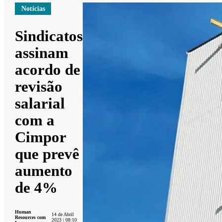
Notícias
Sindicatos
assinam
acordo de
revisão
salarial
com a
Cimpor
que prevê
aumento
de 4%
Human
14 de Abril
Resources com
2023 | 08:10