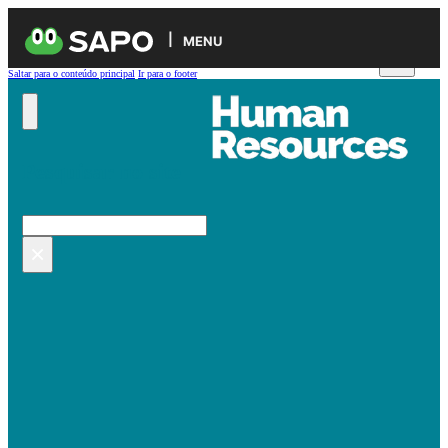
MENU
Saltar para o conteúdo principal
Ir para o footer
Pesquisar no site
Pesquisar
×