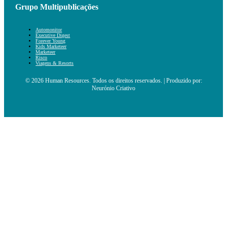
Grupo Multipublicações
Automonitor
Executive Digest
Forever Young
Kids Marketeer
Marketeer
Risco
Viagens & Resorts
© 2026 Human Resources. Todos os direitos reservados. | Produzido por:
Neurónio Criativo