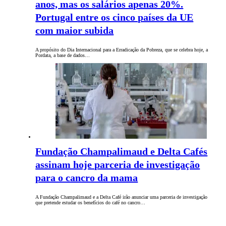
anos, mas os salários apenas 20%.
Portugal entre os cinco países da UE
com maior subida
A propósito do Dia Internacional para a Erradicação da Pobreza, que se celebra hoje, a
Pordata, a base de dados…
Fundação Champalimaud e Delta Cafés
assinam hoje parceria de investigação
para o cancro da mama
A Fundação Champalimaud e a Delta Café irão anunciar uma parceria de investigação
que pretende estudar os benefícios do café no cancro…