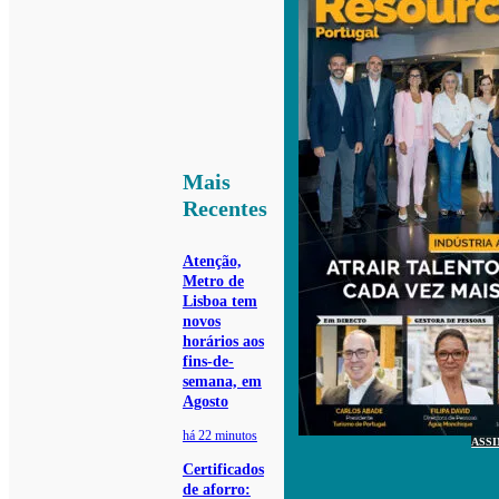
Mais
Recentes
Atenção,
Metro de
Lisboa tem
novos
horários aos
fins-de-
semana, em
Agosto
há 22 minutos
ASS
Certificados
de aforro: