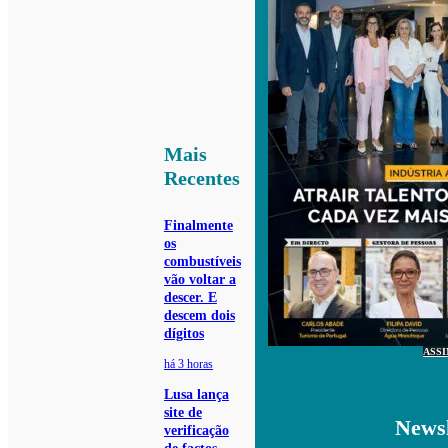
Mais
Recentes
Finalmente
os
combustíveis
vão voltar a
descer. E
descem dois
dígitos
ASS
há 3 horas
Lusa lança
site de
Newsl
verificação