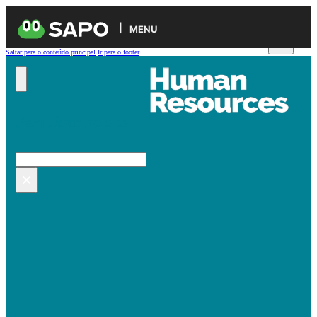
MENU
Saltar para o conteúdo principal
Ir para o footer
Pesquisar no site
Pesquisar
×