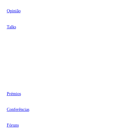
Opinião
Talks
Videocasts
Eventos
Prémios
Conferências
Fóruns