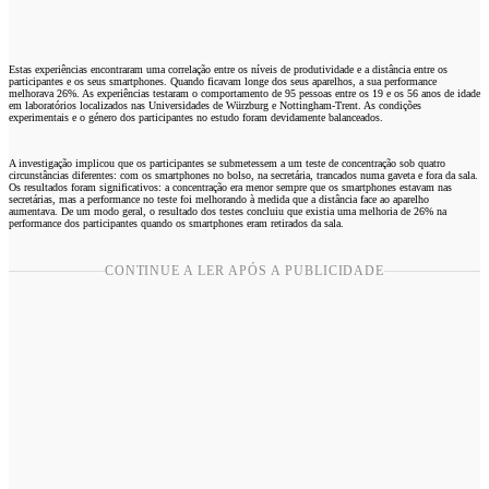
Estas experiências encontraram uma correlação entre os níveis de produtividade e a distância entre os
participantes e os seus smartphones. Quando ficavam longe dos seus aparelhos, a sua performance
melhorava 26%. As experiências testaram o comportamento de 95 pessoas entre os 19 e os 56 anos de idade
em laboratórios localizados nas Universidades de Würzburg e Nottingham-Trent. As condições
experimentais e o género dos participantes no estudo foram devidamente balanceados.
A investigação implicou que os participantes se submetessem a um teste de concentração sob quatro
circunstâncias diferentes: com os smartphones no bolso, na secretária, trancados numa gaveta e fora da sala.
Os resultados foram significativos: a concentração era menor sempre que os smartphones estavam nas
secretárias, mas a performance no teste foi melhorando à medida que a distância face ao aparelho
aumentava. De um modo geral, o resultado dos testes concluiu que existia uma melhoria de 26% na
performance dos participantes quando os smartphones eram retirados da sala.
CONTINUE A LER APÓS A PUBLICIDADE