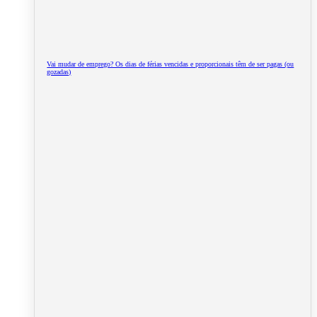
Vai mudar de emprego? Os dias de férias vencidas e proporcionais têm de ser pagas (ou
gozadas)