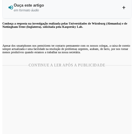
Ouça este artigo
em formato áudio
Ouvir este artigo
Conheça a resposta na investigação realizada pelas Universidades de Würzburg (Alemanha) e de
Nottingham-Trent (Inglaterra), solicitada pela Kaspersky Lab.
Apesar dos smartphones nos permitirem ter contacto permanente com os nossos colegas, a caixa de correio
sempre actualizada e uma facilidade na resolução de problemas urgentes, acabam, de facto, por nos tornar
menos produtivos quando estamos a trabalhar na nossa secretária.
CONTINUE A LER APÓS A PUBLICIDADE