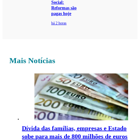
Social:
Reformas são
pagas hoje
há 2 horas
Mais Notícias
Dívida das famílias, empresas e Estado
sobe para mais de 800 milhões de euros