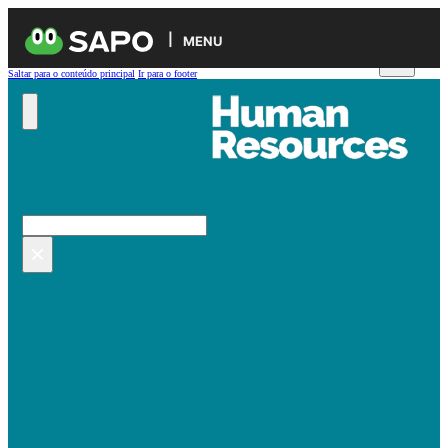
MENU
Saltar para o conteúdo principal
Ir para o footer
Pesquisar no site
Pesquisar
×