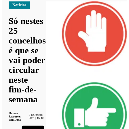
Notícias
Só nestes
25
concelhos
é que se
vai poder
circular
neste
fim-de-
semana
Human
7 de Janeiro
Resources
2021 | 16:40
com Lusa