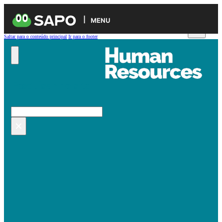
MENU
Saltar para o conteúdo principal
Ir para o footer
Pesquisar no site
Pesquisar
×