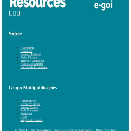
Sobre
Assinaturas
Contactos
Estatuto Editorial
Ficha Técnica
Termos e Condições
Assine a newsletter
Política de Privacidade
Grupo Multipublicações
Automonitor
Executive Digest
Forever Young
Kids Marketeer
Marketeer
Risco
Viagens & Resorts
© 2026 Human Resources. Todos os direitos reservados. | Produzido por: