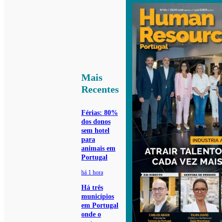
Mais
Recentes
Férias: 80%
dos donos
sem hotel
para
animais em
Portugal
há 1 hora
Há três
municípios
em Portugal
onde o