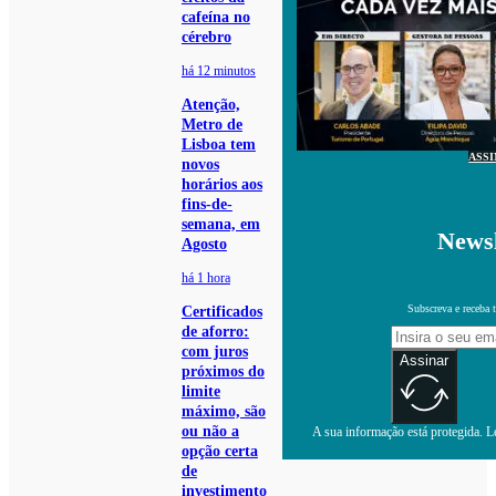
cafeína no
cérebro
há 12 minutos
Atenção,
Metro de
Lisboa tem
ASS
novos
horários aos
fins-de-
semana, em
Newsl
Agosto
há 1 hora
Subscreva e receba 
Certificados
de aforro:
com juros
Assinar
próximos do
limite
máximo, são
ou não a
A sua informação está protegida. Le
opção certa
de
investimento