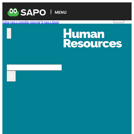
MENU
Saltar para o conteúdo principal
Ir para o footer
Pesquisar no site
Pesquisar
×